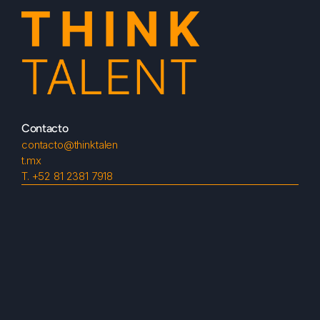
Contacto
contacto@thinktalen
t.mx
T. 
+52 81 2381 7918
Síguenos
Menú
Inicio
Nosotros
Servicios