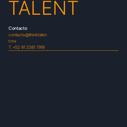
Contacto
contacto@thinktalen
t.mx
T. 
+52 81 2381 7918
Síguenos
Menú
Inicio
Nosotros
Servicios
Blog
Contacto